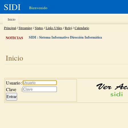
SIDI
Bienvenido
Inicio
Principal
/
Streaming
/
Status
/
Links Utiles
/
Reloj
/
Calendario
SIDI : Sistema Informativo Dirección Informática
NOTICIAS
Inicio
Usuario
:
Clave
: